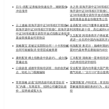
日斗-优配 证券板块快速拉升，湘财股份
永之胜 前海开源中证500等权E
冲击涨停
海开源中证500等权ETF联接C
证500等权重交易型开放式指
金联接基金基金份额发售公告
云上速融 前海开源中证500等权ETF联接A,
金鼎配资 688270董事长被留
前海开源中证500等权ETF联接C: 前海开源
利润增长超十倍，高位减持4.4
中证500等权重交易型开放式指数证券投资
九五配资 跨境券商开户再收
基金联接基金托管协议
虎进一步关闭中国内地居民开
策略聚宝 若被证实阴阳合同！小卡和快船
纯旭配资 奥尼尔：巅峰时期
合同可能被取消 管理层或被禁赛
盟对约基奇季后赛能场均40分
康乾配资 稀土指数盘中跌超4%，成分股
汇丰配资 湖南湘一星单招培
普遍走低
力的单招培训学校吗
口袋超盘 成都学剪辑培训班：你的创意起
安全配资 国内功率最大国产
点，轻松入门视频编辑
燃气轮机！“太行110”首台套
常胜策略 起底“应聘高薪司机变贷款买
宝聚荣配资 卢特尼克：库克
车”内幕：车商卖车、招聘公司赚贷款差
普解雇美联储职务的行为，佐
价，应聘者成冤大头
控