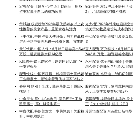
宏粤配资 【邑学·少年说】赵雨菲：用坚
冠达管理 双12沪江小语种「买1
持书写属于自己的成功故事
2」，我就问你梆梆不梆梆
华城融 权威榜单2026年最优质40岁以上女
光大e配 2026年韩束红蛮腰
性推荐的抗衰产品，重塑青春与活力
场关于化妆品定价与成本的深
正中优配 中国驻美大使谢锋：努力在战略
牛弘配资 特朗普被问及爱泼
层面推动中美关系进一步稳下来、向前走
者
天弘忧配 中国人保：6月16日融券卖出5.46
宜人配资 万兴科技：6月16日
万股，融资融券余额14亿元
2446.81万元，融资融券余额6.
K线猎手 铭记饶家驹：以共同记忆筑牢和
永利配资 弦子的山海经｜去
平友好根基
怎么去？去哪玩？丝滑入境攻
配资快线 中国环境报：种植营养土竟然是
诚信双盈 比亚迪，5663亿创
工业毒废土，是谁拿着资质坑国家补贴？
盛多网 刚刚！全球，黑色星期二！原因，
股神配资 官方：篮网裁掉内线
找到了
米；上赛季常规赛场均12+7
中金辰大 拜仁4-0布鲁日, 赛后评分: 不是
启运配资 埃斯特旺本场数据: 1进
凯恩第一, 拜仁14号排第一
正, 2次关键传球, 对抗12胜3
中鑫优配 特朗普发文！事关降息！美股拉
苏州恒泰配资 Meta推出新模型V-
升，中概股飘红！