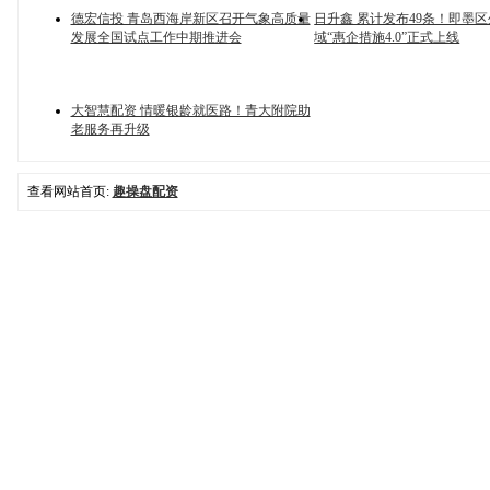
德宏信投 青岛西海岸新区召开气象高质量
日升鑫 累计发布49条！即墨
发展全国试点工作中期推进会
域“惠企措施4.0”正式上线
大智慧配资 情暖银龄就医路！青大附院助
老服务再升级
查看网站首页:
趣操盘配资