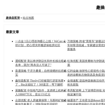
趣操盘
趣操盘配资
»
站点地图
最新文章
一点金 1元心理咨询暖心上线！WeCare 心
万德策略 跨省“黑客车”超载
邻计划，把心理关怀搬进保租房社区
车却客流锐减，专家建议需优
新服务
通昭配资 美以将伊朗议长和外长移出暗杀
红海优配 美国务卿称与伊朗
名单，因为“再杀没人可谈了”
展
盈通策略 千济方桑黄：自然馈赠的抗癌瑰
亿利金融 放射性心脏损伤小
宝
老的诊断标志物筛选及免疫浸
鑫恒盈配资 Theshy已经被我打进冒泡赛
金领速配 逆战神器换购活动开
了，Bin太猖狂了！369直言：弯下腰吧
抢先获取
展鵬配资 中恒电气跌停，龙虎榜上机构买
希恩配资网 上下游博弈持续 
入188607万元，卖出131亿元
格波澜不惊
众团优配 老人房健康保障！马斯柯矿物漆
融通资产 王传君当选&quot;影帝
释放负氧离子 + 消除异味舒适呵护
桂纶镁称赞他和白百何是优秀